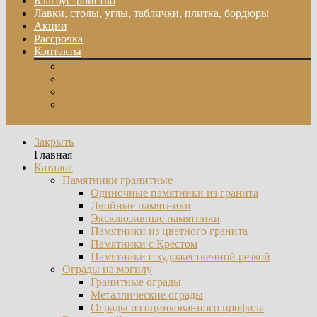
Благоустройство
Лавки, столы, углы, таблички, плитка, бордюры
Акции
Рассрочка
Контакты
О компании
Отзывы
Фотогалерея
Контакты
Закрыть
Главная
Каталог
Памятники гранитные
Одиночные памятники из гранита
Двойные памятники
Эксклюзивные памятники
Памятники из цветного гранита
Памятники с Крестом
Памятники с художественной резкой
Ограды на могилу
Гранитные ограды
Металлические ограды
Ограды из оцинкованного профиля