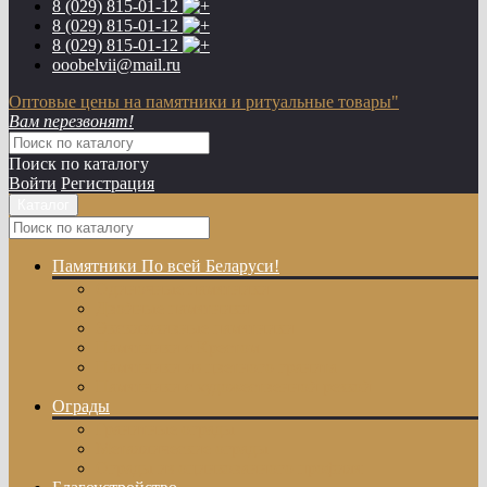
8 (029)
815-01-12
8 (029)
815-01-12
8 (029)
815-01-12
ooobelvii@mail.ru
Оптовые цены на памятники и ритуальные товары"
Вам перезвонят!
Поиск по каталогу
Войти
Регистрация
Каталог
Памятники
По всей Беларуси!
Одиночные памятники
Двойные памятники
Эксклюзивные памятники
Памятники с Крестом
Памятники из цветного гранита
Памятники с художественной резкой
Ограды
Гранитные ограды
Металлические ограды
Ограды из оцинкованного профиля