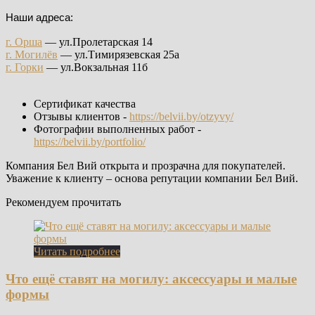
Наши адреса:
г. Орша
— ул.Пролетарская 14
г. Могилёв
— ул.Тимирязевская 25а
г. Горки
— ул.Вокзальная 11б
Сертификат качества
Отзывы клиентов -
https://belvii.by/otzyvy/
Фотографии выполненных работ -
https://belvii.by/portfolio/
Компания Бел Вий открыта и прозрачна для покупателей.
Уважение к клиенту – основа репутации компании Бел Вий.
Рекомендуем прочитать
Читать подробнее
Что ещё ставят на могилу: аксессуары и малые
формы