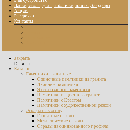
Благоустройство
Лавки, столы, углы, таблички, плитка, бордюры
Акции
Рассрочка
Контакты
О компании
Отзывы
Фотогалерея
Контакты
Закрыть
Главная
Каталог
Памятники гранитные
Одиночные памятники из гранита
Двойные памятники
Эксклюзивные памятники
Памятники из цветного гранита
Памятники с Крестом
Памятники с художественной резкой
Ограды на могилу
Гранитные ограды
Металлические ограды
Ограды из оцинкованного профиля