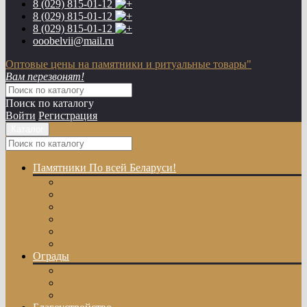
8 (029)
815-01-12
8 (029)
815-01-12
8 (029)
815-01-12
ooobelvii@mail.ru
Оптовые цены на памятники и ритуальные товары"
Вам перезвонят!
Поиск по каталогу
Войти
Регистрация
Каталог
Памятники
По всей Беларуси!
Одиночные памятники
Двойные памятники
Эксклюзивные памятники
Памятники с Крестом
Памятники из цветного гранита
Памятники с художественной резкой
Ограды
Гранитные ограды
Металлические ограды
Ограды из оцинкованного профиля