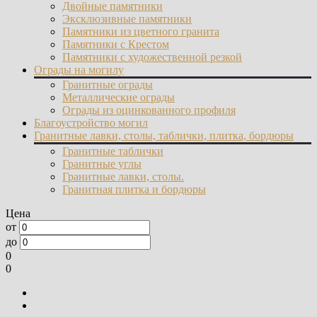
Двойные памятники
Эксклюзивные памятники
Памятники из цветного гранита
Памятники с Крестом
Памятники с художественной резкой
Ограды на могилу
Гранитные ограды
Металлические ограды
Ограды из оцинкованного профиля
Благоустройство могил
Гранитные лавки, столы, таблички, плитка, бордюры
Гранитные таблички
Гранитные углы
Гранитные лавки, столы.
Гранитная плитка и бордюры
Цена
от
до
0
0