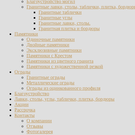
Благоустройство могил
Гранитные лавки, столы, таблички, плитка, бордюр
Гранитные таблички
Гранитные углы
Гранитные лавки, столы.
Гранитная плитка и бордюры
Памятники
Одиночные памятники
Двойные памятники
Эксклюзивные памятники
Памятники с Крестом
Памятники из цветного гранита
Памятники с художественной резкой
Ограды
Гранитные ограды
Металлические ограды
Ограды из оцинкованного профиля
Благоустройство
Лавки, столы, углы, таблички, плитка, бордюры
Акции
Рассрочка
Контакты
О компании
Отзывы
Фотогалерея