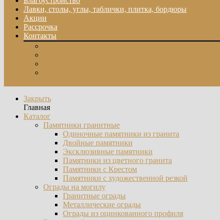
Благоустройство
Лавки, столы, углы, таблички, плитка, бордюры
Акции
Рассрочка
Контакты
О компании
Отзывы
Фотогалерея
Контакты
Закрыть
Главная
Каталог
Памятники гранитные
Одиночные памятники из гранита
Двойные памятники
Эксклюзивные памятники
Памятники из цветного гранита
Памятники с Крестом
Памятники с художественной резкой
Ограды на могилу
Гранитные ограды
Металлические ограды
Ограды из оцинкованного профиля