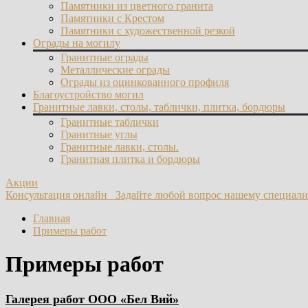
Памятники из цветного гранита
Памятники с Крестом
Памятники с художественной резкой
Ограды на могилу
Гранитные ограды
Металлические ограды
Ограды из оцинкованного профиля
Благоустройство могил
Гранитные лавки, столы, таблички, плитка, бордюры
Гранитные таблички
Гранитные углы
Гранитные лавки, столы.
Гранитная плитка и бордюры
Акции
Консультация онлайн
Задайте любой вопрос нашему специал
Главная
Примеры работ
Примеры работ
Галерея работ ООО «Бел Вий»