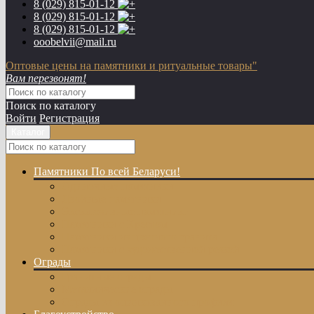
8 (029)
815-01-12
8 (029)
815-01-12
8 (029)
815-01-12
ooobelvii@mail.ru
Оптовые цены на памятники и ритуальные товары"
Вам перезвонят!
Поиск по каталогу
Войти
Регистрация
Каталог
Памятники
По всей Беларуси!
Одиночные памятники
Двойные памятники
Эксклюзивные памятники
Памятники с Крестом
Памятники из цветного гранита
Памятники с художественной резкой
Ограды
Гранитные ограды
Металлические ограды
Ограды из оцинкованного профиля