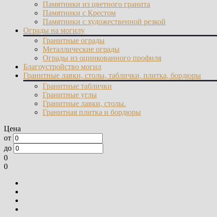
Памятники из цветного гранита
Памятники с Крестом
Памятники с художественной резкой
Ограды на могилу
Гранитные ограды
Металлические ограды
Ограды из оцинкованного профиля
Благоустройство могил
Гранитные лавки, столы, таблички, плитка, бордюры
Гранитные таблички
Гранитные углы
Гранитные лавки, столы.
Гранитная плитка и бордюры
Цена
от
до
0
0