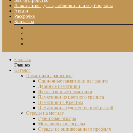
Благоустройство
Лавки, столы, углы, таблички, плитка, бордюры
Акции
Рассрочка
Контакты
О компании
Отзывы
Фотогалерея
Контакты
Закрыть
Главная
Каталог
Памятники гранитные
Одиночные памятники из гранита
Двойные памятники
Эксклюзивные памятники
Памятники из цветного гранита
Памятники с Крестом
Памятники с художественной резкой
Ограды на могилу
Гранитные ограды
Металлические ограды
Ограды из оцинкованного профиля