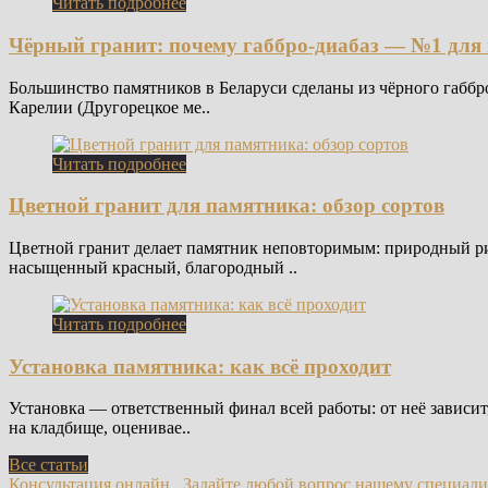
Читать подробнее
Чёрный гранит: почему габбро-диабаз — №1 для
Большинство памятников в Беларуси сделаны из чёрного габбро-
Карелии (Другорецкое ме..
Читать подробнее
Цветной гранит для памятника: обзор сортов
Цветной гранит делает памятник неповторимым: природный ри
насыщенный красный, благородный ..
Читать подробнее
Установка памятника: как всё проходит
Установка — ответственный финал всей работы: от неё зависит
на кладбище, оценивае..
Все статьи
Консультация онлайн
Задайте любой вопрос нашему специал