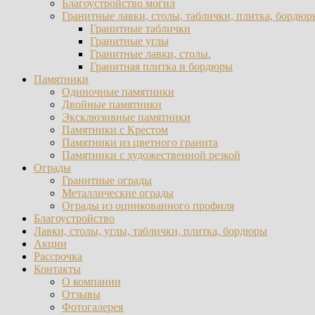
Благоустройство могил
Гранитные лавки, столы, таблички, плитка, бордюр
Гранитные таблички
Гранитные углы
Гранитные лавки, столы.
Гранитная плитка и бордюры
Памятники
Одиночные памятники
Двойные памятники
Эксклюзивные памятники
Памятники с Крестом
Памятники из цветного гранита
Памятники с художественной резкой
Ограды
Гранитные ограды
Металлические ограды
Ограды из оцинкованного профиля
Благоустройство
Лавки, столы, углы, таблички, плитка, бордюры
Акции
Рассрочка
Контакты
О компании
Отзывы
Фотогалерея