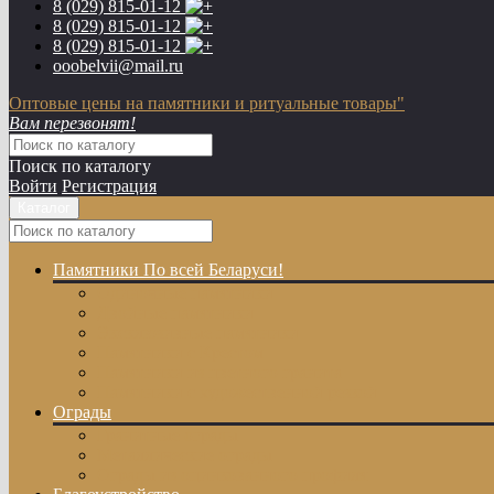
8 (029)
815-01-12
8 (029)
815-01-12
8 (029)
815-01-12
ooobelvii@mail.ru
Оптовые цены на памятники и ритуальные товары"
Вам перезвонят!
Поиск по каталогу
Войти
Регистрация
Каталог
Памятники
По всей Беларуси!
Одиночные памятники
Двойные памятники
Эксклюзивные памятники
Памятники с Крестом
Памятники из цветного гранита
Памятники с художественной резкой
Ограды
Гранитные ограды
Металлические ограды
Ограды из оцинкованного профиля