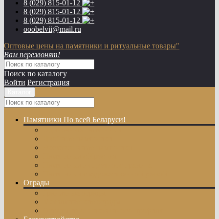
8 (029)
815-01-12
8 (029)
815-01-12
8 (029)
815-01-12
ooobelvii@mail.ru
Оптовые цены на памятники и ритуальные товары"
Вам перезвонят!
Поиск по каталогу
Войти
Регистрация
Каталог
Памятники
По всей Беларуси!
Одиночные памятники
Двойные памятники
Эксклюзивные памятники
Памятники с Крестом
Памятники из цветного гранита
Памятники с художественной резкой
Ограды
Гранитные ограды
Металлические ограды
Ограды из оцинкованного профиля