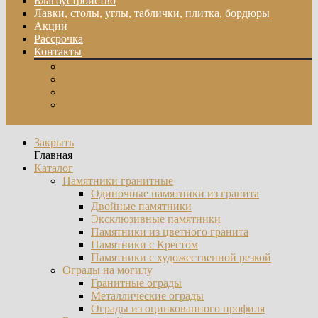
Благоустройство
Лавки, столы, углы, таблички, плитка, бордюры
Акции
Рассрочка
Контакты
О компании
Отзывы
Фотогалерея
Контакты
Закрыть
Главная
Каталог
Памятники гранитные
Одиночные памятники из гранита
Двойные памятники
Эксклюзивные памятники
Памятники из цветного гранита
Памятники с Крестом
Памятники с художественной резкой
Ограды на могилу
Гранитные ограды
Металлические ограды
Ограды из оцинкованного профиля