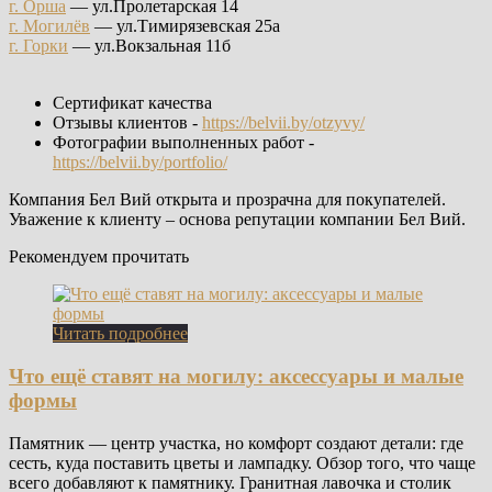
г. Орша
— ул.Пролетарская 14
г. Могилёв
— ул.Тимирязевская 25а
г. Горки
— ул.Вокзальная 11б
Сертификат качества
Отзывы клиентов -
https://belvii.by/otzyvy/
Фотографии выполненных работ -
https://belvii.by/portfolio/
Компания Бел Вий открыта и прозрачна для покупателей.
Уважение к клиенту – основа репутации компании Бел Вий.
Рекомендуем прочитать
Читать подробнее
Что ещё ставят на могилу: аксессуары и малые
формы
Памятник — центр участка, но комфорт создают детали: где
сесть, куда поставить цветы и лампадку. Обзор того, что чаще
всего добавляют к памятнику. Гранитная лавочка и столик