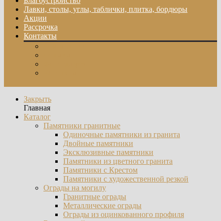
Благоустройство
Лавки, столы, углы, таблички, плитка, бордюры
Акции
Рассрочка
Контакты
О компании
Отзывы
Фотогалерея
Контакты
Закрыть
Главная
Каталог
Памятники гранитные
Одиночные памятники из гранита
Двойные памятники
Эксклюзивные памятники
Памятники из цветного гранита
Памятники с Крестом
Памятники с художественной резкой
Ограды на могилу
Гранитные ограды
Металлические ограды
Ограды из оцинкованного профиля