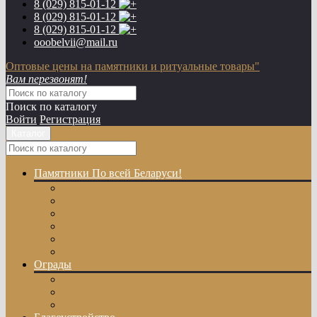
8 (029)
815-01-12
8 (029)
815-01-12
8 (029)
815-01-12
ooobelvii@mail.ru
Оптовые цены на памятники и ритуальные товары"
Вам перезвонят!
Поиск по каталогу
Войти
Регистрация
Каталог
Памятники
По всей Беларуси!
Одиночные памятники
Двойные памятники
Эксклюзивные памятники
Памятники с Крестом
Памятники из цветного гранита
Памятники с художественной резкой
Ограды
Гранитные ограды
Металлические ограды
Ограды из оцинкованного профиля