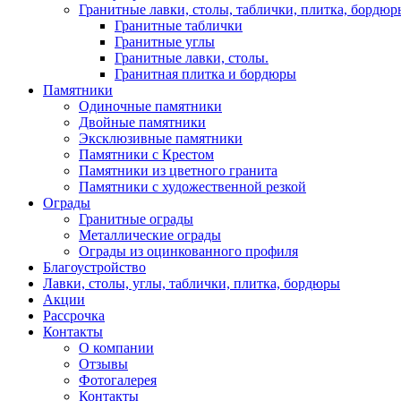
Гранитные лавки, столы, таблички, плитка, бордюр
Гранитные таблички
Гранитные углы
Гранитные лавки, столы.
Гранитная плитка и бордюры
Памятники
Одиночные памятники
Двойные памятники
Эксклюзивные памятники
Памятники с Крестом
Памятники из цветного гранита
Памятники с художественной резкой
Ограды
Гранитные ограды
Металлические ограды
Ограды из оцинкованного профиля
Благоустройство
Лавки, столы, углы, таблички, плитка, бордюры
Акции
Рассрочка
Контакты
О компании
Отзывы
Фотогалерея
Контакты