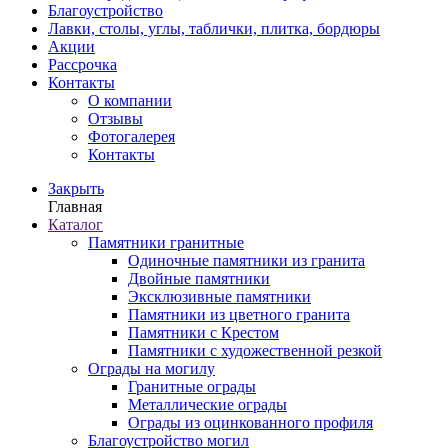
Благоустройство
Лавки, столы, углы, таблички, плитка, бордюры
Акции
Рассрочка
Контакты
О компании
Отзывы
Фотогалерея
Контакты
Закрыть
Главная
Каталог
Памятники гранитные
Одиночные памятники из гранита
Двойные памятники
Эксклюзивные памятники
Памятники из цветного гранита
Памятники с Крестом
Памятники с художественной резкой
Ограды на могилу
Гранитные ограды
Металлические ограды
Ограды из оцинкованного профиля
Благоустройство могил