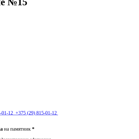
ие №15
-01-12
+375 (29)
815-01-12
ка
на памятник
*