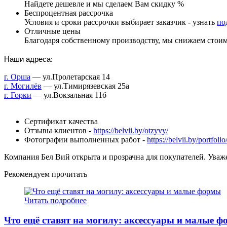
Найдете дешевле и мы сделаем Вам скидку %
Беспроцентная рассрочка
Условия и сроки рассрочки выбирает заказчик - узнать
по
Отличные цены
Благодаря собственному производству, мы снижаем стои
Наши адреса:
г. Орша
— ул.Пролетарская 14
г. Могилёв
— ул.Тимирязевская 25а
г. Горки
— ул.Вокзальная 11б
Сертификат качества
Отзывы клиентов -
https://belvii.by/otzyvy/
Фотографии выполненных работ -
https://belvii.by/portfolio
Компания Бел Вий открыта и прозрачна для покупателей. Уваж
Рекомендуем прочитать
Читать подробнее
Что ещё ставят на могилу: аксессуары и малые 