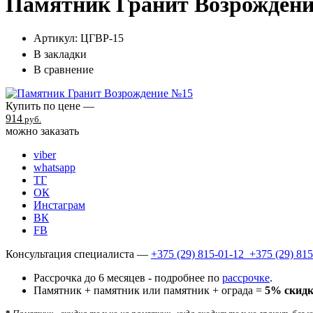
Памятник Гранит Возрожден
Артикул:
ЦГВР-15
В закладки
В сравнение
Купить по цене —
914
руб.
можно заказать
viber
whatsapp
ТГ
ОК
Инстаграм
ВК
FB
Консультация специалиста —
+375 (29)
815-01-12
+375 (29)
815
Рассрочка до 6 месяцев - подробнее по
рассрочке
.
Памятник + памятник или памятник + ограда =
5% скид