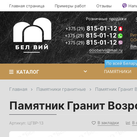
Оптовые
Главная страница
Примеры работ
Отзывы
Нап
цены на
2
памятники
2
Розничные продажи
и
ритуальные
2
815-01-12
+375 (29)
товары"
il.ru
815-01-12
Рит
+375 (29)
Вам
ОО
815-01-12
+375 (29)
перезвонят!
Вам
ooobelvii@mail.ru
По всей Белару
ПАМЯТНИКИ
КАТАЛОГ
Главная
Памятники гранитные
Памятник Гранит
Памятник Гранит Воз
В закладки
В 
Артикул:
ЦГВР-13