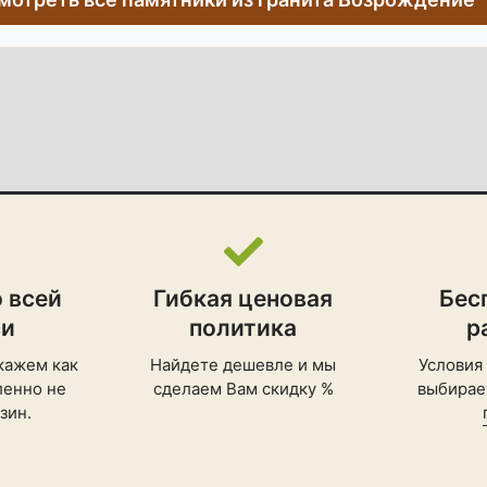
 всей
Гибкая ценовая
Бес
си
политика
р
кажем как
Найдете дешевле и мы
Условия
ленно не
сделаем Вам скидку %
выбирает
зин.