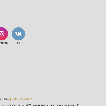
ТАГРАМ
ВК
ее по
рассрочке
.
 + ограда =
5% скидка
на памятник
*