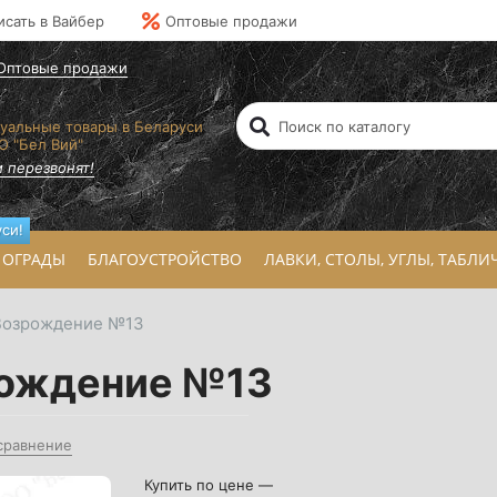
исать в Вайбер
Оптовые продажи
Оптовые продажи
уальные товары в Беларуси
О "Бел Вий"
 перезвонят!
си!
ОГРАДЫ
БЛАГОУСТРОЙСТВО
ЛАВКИ, СТОЛЫ, УГЛЫ, ТАБЛИ
 Возрождение №13
рождение №13
сравнение
Купить по цене —