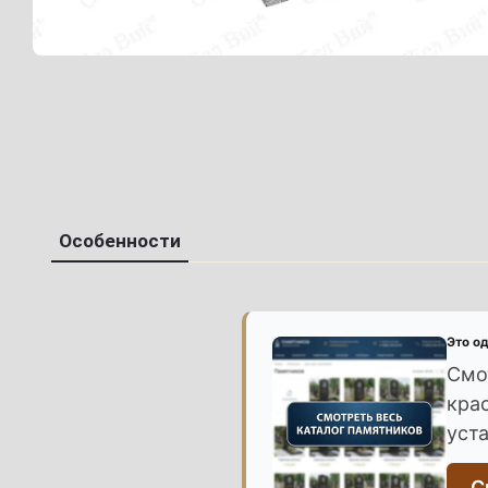
Особенности
Это о
Смо
кра
уст
С