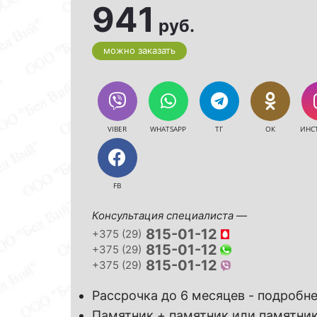
941
руб.
можно заказать
VIBER
WHATSAPP
ТГ
ОК
ИНС
FB
Консультация специалиста —
815-01-12
+375 (29)
815-01-12
+375 (29)
815-01-12
+375 (29)
Рассрочка до 6 месяцев - подробн
Памятник + памятник или памятник