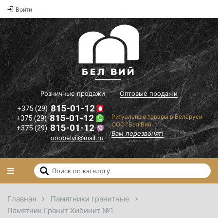
Оптовые
Войти
2
цены на
памятники и
2
ритуальные
2
товары"
il.ru
Вам
перезвонят!
Розничные продажи
Оптовые продажи
815-01-12
+375 (29)
815-01-12
Ритуальные товары в Беларуси
+375 (29)
ООО "Бел Вий"
815-01-12
+375 (29)
Вам перезвонят!
ooobelvii@mail.ru
Главная
Памятники гранитные
Памятник Гранит Хибинит №1