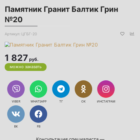
Памятник Гранит Балтик Грин
№20
Артикул:
ЦГБГ-20
1 827
руб.
можно заказать
VIBER
WHATSAPP
ТГ
ОК
ИНСТАГРАМ
ВК
FB
Консультация специалиста —