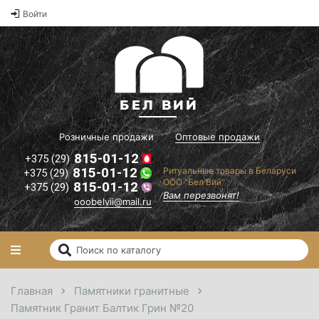
Оптовые
Войти
2
цены на
памятники и
2
ритуальные
2
товары"
il.ru
Вам
перезвонят!
Розничные продажи
Оптовые продажи
815-01-12
+375 (29)
815-01-12
Ритуальные товары в Беларуси
+375 (29)
ООО "Бел Вий"
815-01-12
+375 (29)
Вам перезвонят!
ooobelvii@mail.ru
Главная
Памятники гранитные
Памятник Гранит Балтик Грин №20