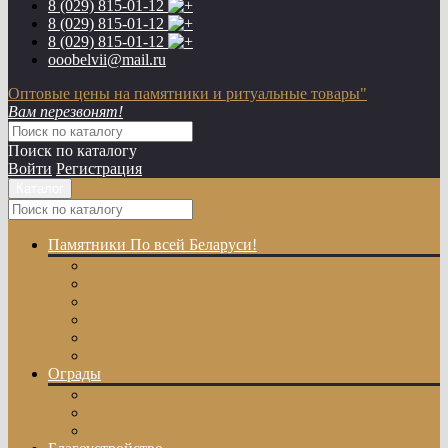
8 (029)
815-01-12
8 (029)
815-01-12
8 (029)
815-01-12
ooobelvii@mail.ru
Оптовые цены на памятники и ритуальные товары"
Вам перезвонят!
Поиск по каталогу
Войти
Регистрация
Каталог
Памятники
По всей Беларуси!
Одиночные памятники
Двойные памятники
Эксклюзивные памятники
Памятники с Крестом
Памятники из цветного гранита
Памятники с художественной резкой
Ограды
Гранитные ограды
Металлические ограды
Ограды из оцинкованного профиля