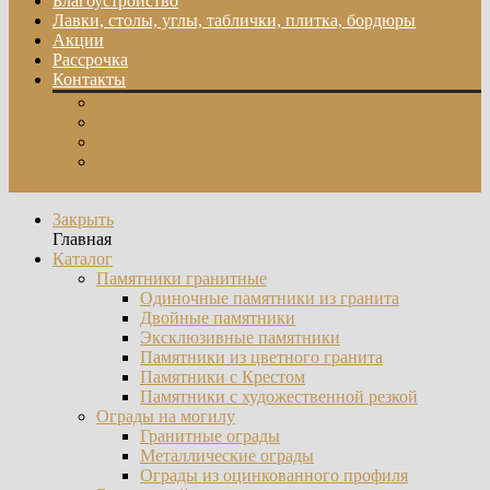
Благоустройство
Лавки, столы, углы, таблички, плитка, бордюры
Акции
Рассрочка
Контакты
О компании
Отзывы
Фотогалерея
Контакты
Закрыть
Главная
Каталог
Памятники гранитные
Одиночные памятники из гранита
Двойные памятники
Эксклюзивные памятники
Памятники из цветного гранита
Памятники с Крестом
Памятники с художественной резкой
Ограды на могилу
Гранитные ограды
Металлические ограды
Ограды из оцинкованного профиля