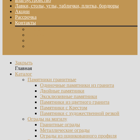
Благоустройство
Лавки, столы, углы, таблички, плитка, бордюры
Акции
Рассрочка
Контакты
О компании
Отзывы
Фотогалерея
Контакты
Закрыть
Главная
Каталог
Памятники гранитные
Одиночные памятники из гранита
Двойные памятники
Эксклюзивные памятники
Памятники из цветного гранита
Памятники с Крестом
Памятники с художественной резкой
Ограды на могилу
Гранитные ограды
Металлические ограды
Ограды из оцинкованного профиля