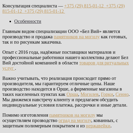
Консультация специалиста —
+375 (29)
815-01-12
+375 (29)
815-01-12
+375 (29)
815-01-12
Особенности
Главным видом специализации ООО «Бел Вий» является
производство и продажа
памятников на могилу
как готовых,
так и по рисункам заказчика.
Опыт с 2016 года, надёжные поставщики материалов и
профессиональные работники нашего коллектива делают Бел
Вий достойной компанией в области
товаров для ритуальных
услуг
.
Важно учитывать, что реализация происходит прямо от
производителя, мы гарантируем отличные цены. Наше
производство находится в Орше, а фирменные магазины в
таких населенных пунктах как
Орша
,
Могилев
,
Горки
,
Сенно
.
Мы движемся навстречу клиенту и предлагаем обсудить
индивидуальные условия платежа, рассрочки и иные детали.
Помимо изготовления
памятников на могилу
мы
осуществляем прозводство
оград на могилу
, кованных, с
защитным полимерным покрытием и из
нержавейки
.