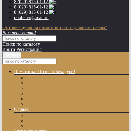
8 (029)
815-01-12
8 (029)
815-01-12
8 (029)
815-01-12
ooobelvii@mail.ru
Оптовые цены на памятники и ритуальные товары"
Вам перезвонят!
Поиск по каталогу
Войти
Регистрация
Каталог
Памятники
По всей Беларуси!
Одиночные памятники
Двойные памятники
Эксклюзивные памятники
Памятники с Крестом
Памятники из цветного гранита
Памятники с художественной резкой
Ограды
Гранитные ограды
Металлические ограды
Ограды из оцинкованного профиля