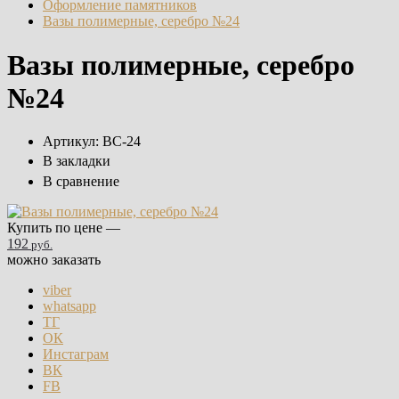
Оформление памятников
Вазы полимерные, серебро №24
Вазы полимерные, серебро
№24
Артикул:
ВС-24
В закладки
В сравнение
Купить по цене —
192
руб.
можно заказать
viber
whatsapp
ТГ
ОК
Инстаграм
ВК
FB