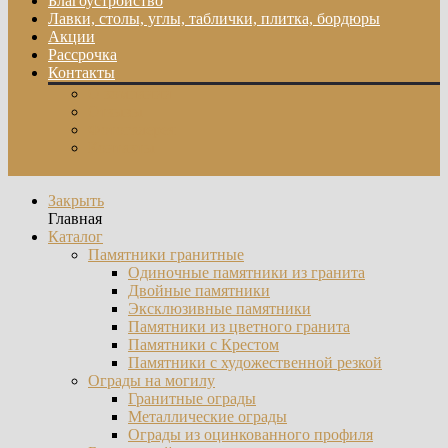
Благоустройство
Лавки, столы, углы, таблички, плитка, бордюры
Акции
Рассрочка
Контакты
О компании
Отзывы
Фотогалерея
Контакты
Закрыть
Главная
Каталог
Памятники гранитные
Одиночные памятники из гранита
Двойные памятники
Эксклюзивные памятники
Памятники из цветного гранита
Памятники с Крестом
Памятники с художественной резкой
Ограды на могилу
Гранитные ограды
Металлические ограды
Ограды из оцинкованного профиля