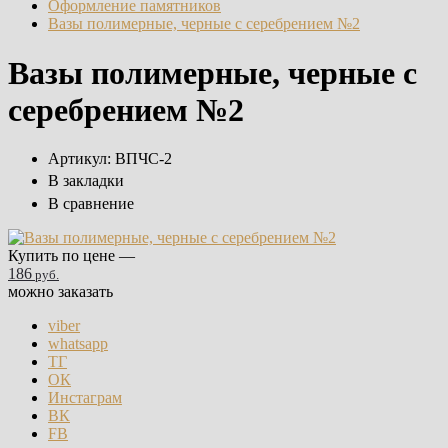
Оформление памятников
Вазы полимерные, черные с серебрением №2
Вазы полимерные, черные с
серебрением №2
Артикул:
ВПЧС-2
В закладки
В сравнение
Купить по цене —
186
руб.
можно заказать
viber
whatsapp
ТГ
ОК
Инстаграм
ВК
FB