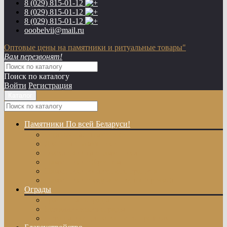
8 (029)
815-01-12
8 (029)
815-01-12
8 (029)
815-01-12
ooobelvii@mail.ru
Оптовые цены на памятники и ритуальные товары"
Вам перезвонят!
Поиск по каталогу
Войти
Регистрация
Каталог
Памятники
По всей Беларуси!
Одиночные памятники
Двойные памятники
Эксклюзивные памятники
Памятники с Крестом
Памятники из цветного гранита
Памятники с художественной резкой
Ограды
Гранитные ограды
Металлические ограды
Ограды из оцинкованного профиля