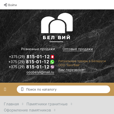
Оптовые
Войти
2
цены на
памятники и
2
ритуальные
2
товары"
il.ru
Вам
перезвонят!
Розничные продажи
Оптовые продажи
815-01-12
+375 (29)
815-01-12
Ритуальные товары в Беларуси
+375 (29)
ООО "Бел Вий"
815-01-12
+375 (29)
Вам перезвонят!
ooobelvii@mail.ru
Главная
Памятники гранитные
Оформление памятников