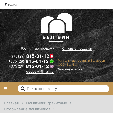
Оптовые
Войти
2
цены на
памятники и
2
ритуальные
2
товары"
il.ru
Вам
перезвонят!
Розничные продажи
Оптовые продажи
815-01-12
+375 (29)
815-01-12
Ритуальные товары в Беларуси
+375 (29)
ООО "Бел Вий"
815-01-12
+375 (29)
Вам перезвонят!
ooobelvii@mail.ru
Главная
Памятники гранитные
Оформление памятников