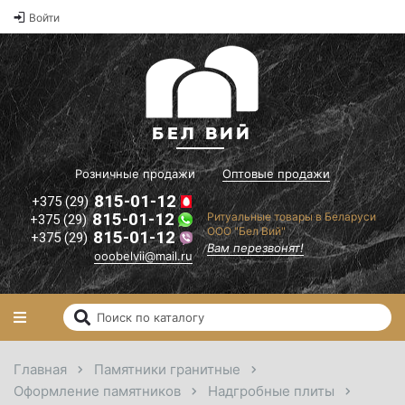
Оптовые
Войти
2
цены на
памятники и
2
ритуальные
2
товары"
il.ru
Вам
перезвонят!
Розничные продажи
Оптовые продажи
815-01-12
+375 (29)
815-01-12
Ритуальные товары в Беларуси
+375 (29)
ООО "Бел Вий"
815-01-12
+375 (29)
Вам перезвонят!
ooobelvii@mail.ru
Главная
Памятники гранитные
Оформление памятников
Надгробные плиты