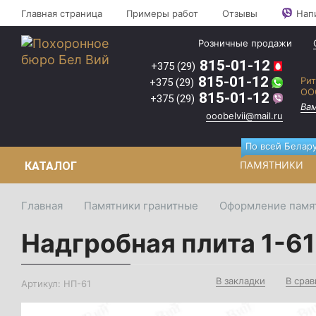
Оптовые
Главная страница
Примеры работ
Отзывы
Нап
цены на
2
памятники
2
Розничные продажи
и
ритуальные
2
815-01-12
+375 (29)
товары"
il.ru
815-01-12
Рит
+375 (29)
Вам
ОО
815-01-12
+375 (29)
перезвонят!
Вам
ooobelvii@mail.ru
По всей Белару
ПАМЯТНИКИ
КАТАЛОГ
Главная
Памятники гранитные
Оформление памя
Надгробная плита 1-61
В закладки
В сра
Артикул:
НП-61