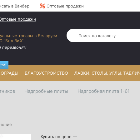
исать в Вайбер
Оптовые продажи
Оптовые продажи
уальные товары в Беларуси
О "Бел Вий"
 перезвонят!
си!
ОГРАДЫ
БЛАГОУСТРОЙСТВО
ЛАВКИ, СТОЛЫ, УГЛЫ, ТАБЛИ
тников
Надгробные плиты
Надгробная плита 1-61
внение
Купить по цене —