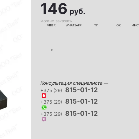
146
руб.
можно заказать
VIBER
WHATSAPP
ТГ
ОК
ИНС
FB
Консультация специалиста —
815-01-12
+375 (29)
815-01-12
+375 (29)
815-01-12
+375 (29)