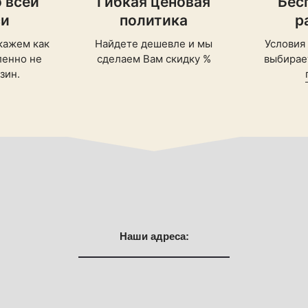
 всей
Гибкая ценовая
Бес
си
политика
р
кажем как
Найдете дешевле и мы
Условия
ленно не
сделаем Вам скидку %
выбирает
зин.
Наши адреса: