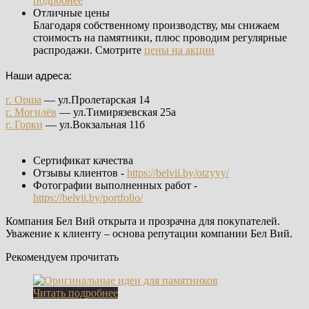
подробнее
Отличные цены
Благодаря собственному производству, мы снижаем
стоимость на памятники, плюс проводим регулярные
распродажи. Смотрите
цены на акции
Наши адреса:
г. Орша
— ул.Пролетарская 14
г. Могилёв
— ул.Тимирязевская 25а
г. Горки
— ул.Вокзальная 11б
Сертификат качества
Отзывы клиентов -
https://belvii.by/otzyvy/
Фотографии выполненных работ -
https://belvii.by/portfolio/
Компания Бел Вий открыта и прозрачна для покупателей.
Уважение к клиенту – основа репутации компании Бел Вий.
Рекомендуем прочитать
Читать подробнее