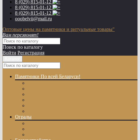
8 (029)
815-01-12
8 (029)
815-01-12
8 (029)
815-01-12
ooobelvii@mail.ru
Оптовые цены на памятники и ритуальные товары"
Вам перезвонят!
Поиск по каталогу
Войти
Регистрация
Каталог
Памятники
По всей Беларуси!
Одиночные памятники
Двойные памятники
Эксклюзивные памятники
Памятники с Крестом
Памятники из цветного гранита
Памятники с художественной резкой
Ограды
Гранитные ограды
Металлические ограды
Ограды из оцинкованного профиля