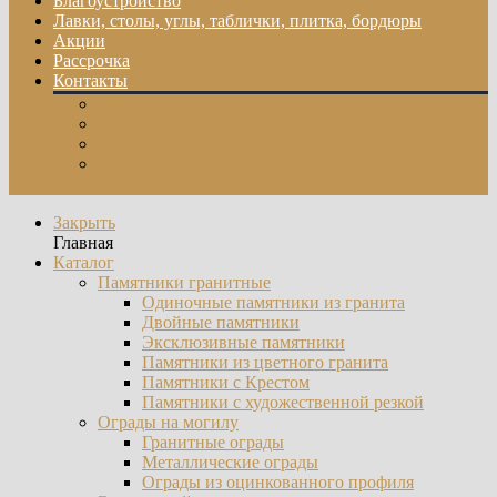
Благоустройство
Лавки, столы, углы, таблички, плитка, бордюры
Акции
Рассрочка
Контакты
О компании
Отзывы
Фотогалерея
Контакты
Закрыть
Главная
Каталог
Памятники гранитные
Одиночные памятники из гранита
Двойные памятники
Эксклюзивные памятники
Памятники из цветного гранита
Памятники с Крестом
Памятники с художественной резкой
Ограды на могилу
Гранитные ограды
Металлические ограды
Ограды из оцинкованного профиля