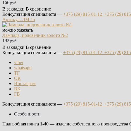
166
руб.
В закладки
В сравнение
Консультация специалиста —
+375 (29)
815-01-12
+375 (29)
815
Артикул: ЛМ-1з
можно заказать
Лампада, подсвечник золото №2
192
руб.
В закладки
В сравнение
Консультация специалиста —
+375 (29)
815-01-12
+375 (29)
815
viber
whatsapp
ТГ
ОК
Инстаграм
ВК
FB
Консультация специалиста —
+375 (29)
815-01-12
+375 (29)
815
Особенности
Надгробная плита 1-40 — изделие собственного производства 