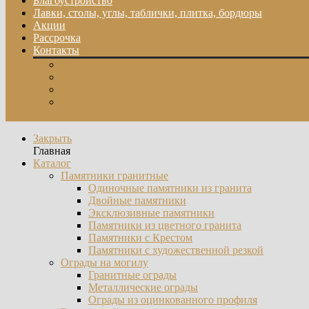
Благоустройство
Лавки, столы, углы, таблички, плитка, бордюры
Акции
Рассрочка
Контакты
О компании
Отзывы
Фотогалерея
Контакты
Закрыть
Главная
Каталог
Памятники гранитные
Одиночные памятники из гранита
Двойные памятники
Эксклюзивные памятники
Памятники из цветного гранита
Памятники с Крестом
Памятники с художественной резкой
Ограды на могилу
Гранитные ограды
Металлические ограды
Ограды из оцинкованного профиля