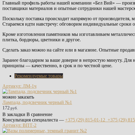
Главный профиль работы нашей компании «Бел Вий» — произв
поставщики материалов и опытные сотрудники нашей мастерск
Поскольку поставка происходит напрямую от производителя, 
Стараемся идти навстречу: обговорим индивидуальные сроки о
Кроме изготовления памятников мы изготавливаем металлическ
плитка, бордюры, цветники и другое.
Сделать заказ можно на сайте или в магазине. Опытные продав
Заранее благодарим за ваше доверие в непростую минуту. Для
принципы — качественно, в срок и по честной цене.
Рекомендуемые товары
Артикул: ЛМ-1ч
можно заказать
Лампада, подсвечник черный №1
172
руб.
В закладки
В сравнение
Консультация специалиста —
+375 (29)
815-01-12
+375 (29)
815
Артикул: ВПТ-2