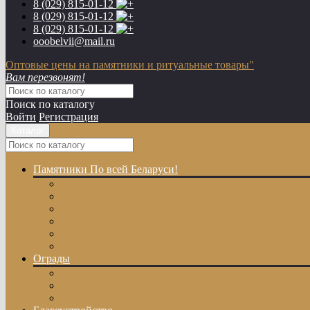
8 (029)
815-01-12
8 (029)
815-01-12
8 (029)
815-01-12
ooobelvii@mail.ru
Оптовые цены на памятники и ритуальные товары"
Вам перезвонят!
Поиск по каталогу
Войти
Регистрация
Каталог
Памятники
По всей Беларуси!
Одиночные памятники
Двойные памятники
Эксклюзивные памятники
Памятники с Крестом
Памятники из цветного гранита
Памятники с художественной резкой
Ограды
Гранитные ограды
Металлические ограды
Ограды из оцинкованного профиля