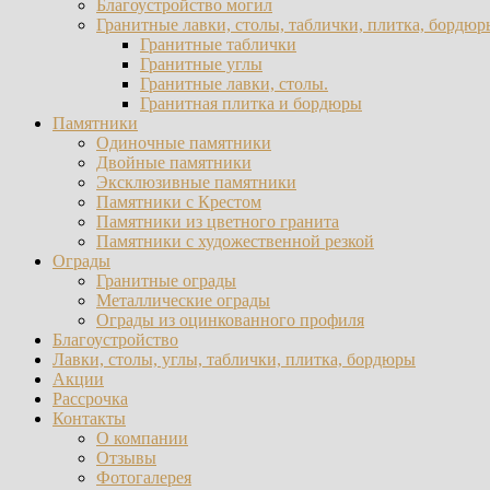
Благоустройство могил
Гранитные лавки, столы, таблички, плитка, бордюр
Гранитные таблички
Гранитные углы
Гранитные лавки, столы.
Гранитная плитка и бордюры
Памятники
Одиночные памятники
Двойные памятники
Эксклюзивные памятники
Памятники с Крестом
Памятники из цветного гранита
Памятники с художественной резкой
Ограды
Гранитные ограды
Металлические ограды
Ограды из оцинкованного профиля
Благоустройство
Лавки, столы, углы, таблички, плитка, бордюры
Акции
Рассрочка
Контакты
О компании
Отзывы
Фотогалерея