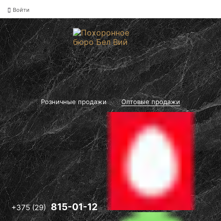
Войти
-12
Розничные продажи
Оптовые продажи
Оптовые цены
на памятники и
ритуальные
товары"
Вам
перезвонят!
-12
815-01-12
+375 (29)