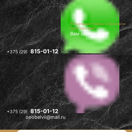
-12
l.ru
Ритуальные товары в Беларуси
ООО "Бел Вий"
Вам перезвонят!
815-01-12
+375 (29)
815-01-12
+375 (29)
ooobelvii@mail.ru