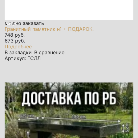
можно заказать
Акция
11%
Гранитный памятник н1 + ПОДАРОК!
748 руб.
673 руб.
Подробнее
В закладки
В сравнение
Артикул: ГСЛЛ