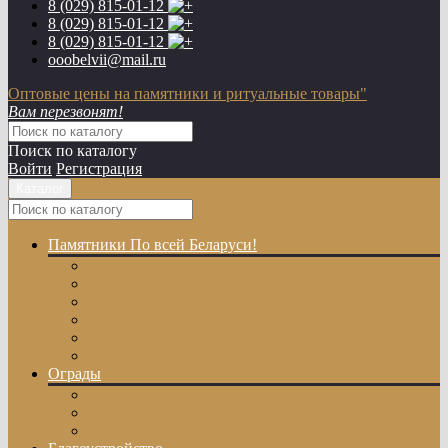
8 (029)
815-01-12
8 (029)
815-01-12
8 (029)
815-01-12
ooobelvii@mail.ru
Оптовые цены на памятники и ритуальные товары"
Вам перезвонят!
Поиск по каталогу
Войти
Регистрация
Каталог
Памятники
По всей Беларуси!
Одиночные памятники
Двойные памятники
Эксклюзивные памятники
Памятники с Крестом
Памятники из цветного гранита
Памятники с художественной резкой
Ограды
Гранитные ограды
Металлические ограды
Ограды из оцинкованного профиля