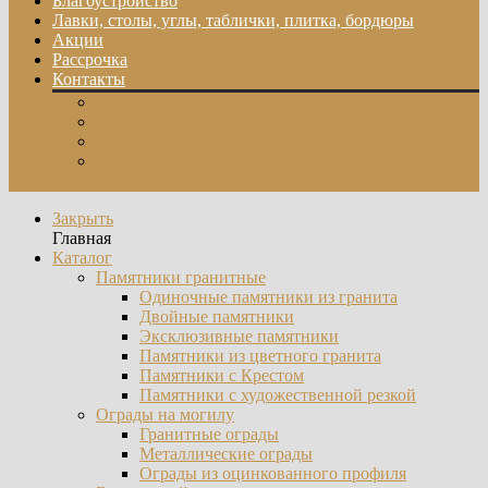
Благоустройство
Лавки, столы, углы, таблички, плитка, бордюры
Акции
Рассрочка
Контакты
О компании
Отзывы
Фотогалерея
Контакты
Закрыть
Главная
Каталог
Памятники гранитные
Одиночные памятники из гранита
Двойные памятники
Эксклюзивные памятники
Памятники из цветного гранита
Памятники с Крестом
Памятники с художественной резкой
Ограды на могилу
Гранитные ограды
Металлические ограды
Ограды из оцинкованного профиля