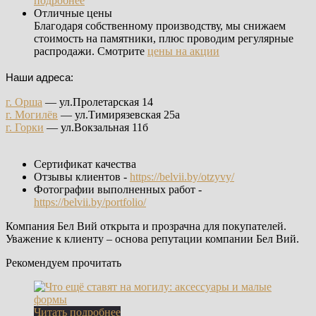
подробнее
Отличные цены
Благодаря собственному производству, мы снижаем
стоимость на памятники, плюс проводим регулярные
распродажи. Смотрите
цены на акции
Наши адреса:
г. Орша
— ул.Пролетарская 14
г. Могилёв
— ул.Тимирязевская 25а
г. Горки
— ул.Вокзальная 11б
Сертификат качества
Отзывы клиентов -
https://belvii.by/otzyvy/
Фотографии выполненных работ -
https://belvii.by/portfolio/
Компания Бел Вий открыта и прозрачна для покупателей.
Уважение к клиенту – основа репутации компании Бел Вий.
Рекомендуем прочитать
Читать подробнее