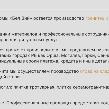
рмы «Бел Вий» остается производство
гранитных
щики материалов и профессиональные сотрудники
аров для ритуальных услуг
.
ся прямо от производителя, мы предлагаем низки
таких городах РБ как
Орша
,
Могилев
,
Горки
,
Сенн
идуальные сроки платежа, кредита и иные детал
нита
мы осуществляем прозводство
оград на кл
ей стали
.
могил
: плитка тротуарная, плитка керамогранитн
не. Профессиональные продавцы предоставят под