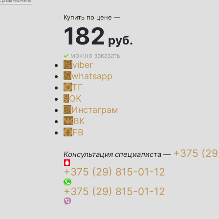
Купить по цене —
182
руб.
можно заказать
viber
whatsapp
ТГ
ОК
Инстаграм
ВК
FB
+375 (29
Консультация специалиста —
+375 (29)
815-01-12
+375 (29)
815-01-12