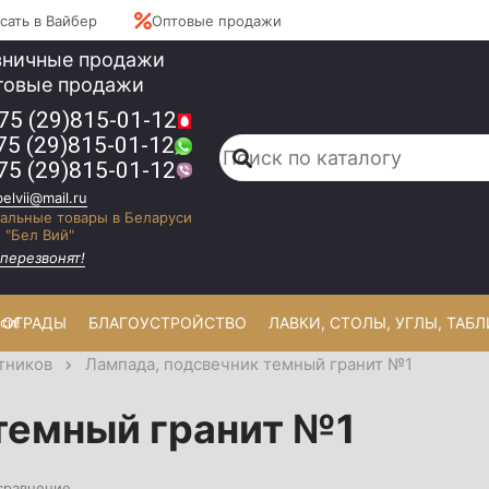
сать в Вайбер
Оптовые продажи
зничные продажи
товые продажи
75 (29)
815-01-12
75 (29)
815-01-12
75 (29)
815-01-12
elvii@mail.ru
альные товары в Беларуси
 "Бел Вий"
перезвонят!
си!
ОГРАДЫ
БЛАГОУСТРОЙСТВО
ЛАВКИ, СТОЛЫ, УГЛЫ, ТАБ
тников
Лампада, подсвечник темный гранит №1
темный гранит №1
сравнение