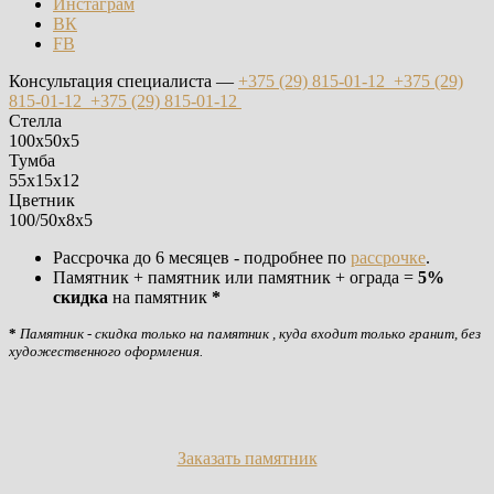
Инстаграм
ВК
FB
Консультация специалиста —
+375 (29)
815-01-12
+375 (29)
815-01-12
+375 (29)
815-01-12
Стелла
100х50х5
Тумба
55х15х12
Цветник
100/50х8х5
Рассрочка до 6 месяцев - подробнее по
рассрочке
.
Памятник + памятник или памятник + ограда =
5%
скидка
на памятник
*
*
Памятник - скидка только на памятник , куда входит только гранит, без
художественного оформления.
Заказать памятник