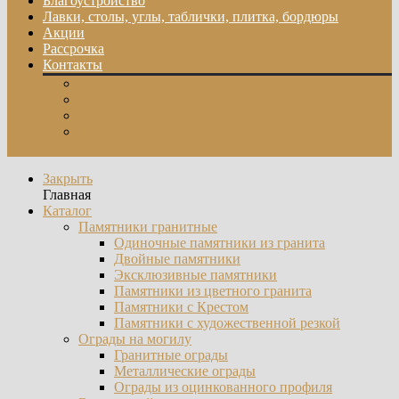
Благоустройство
Лавки, столы, углы, таблички, плитка, бордюры
Акции
Рассрочка
Контакты
О компании
Отзывы
Фотогалерея
Контакты
Закрыть
Главная
Каталог
Памятники гранитные
Одиночные памятники из гранита
Двойные памятники
Эксклюзивные памятники
Памятники из цветного гранита
Памятники с Крестом
Памятники с художественной резкой
Ограды на могилу
Гранитные ограды
Металлические ограды
Ограды из оцинкованного профиля