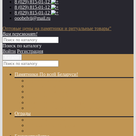
8 (029)
815-01-12
8 (029)
815-01-12
8 (029)
815-01-12
ooobelvii@mail.ru
Оптовые цены на памятники и ритуальные товары"
Вам перезвонят!
Поиск по каталогу
Войти
Регистрация
Каталог
Памятники
По всей Беларуси!
Одиночные памятники
Двойные памятники
Эксклюзивные памятники
Памятники с Крестом
Памятники из цветного гранита
Памятники с художественной резкой
Ограды
Гранитные ограды
Металлические ограды
Ограды из оцинкованного профиля