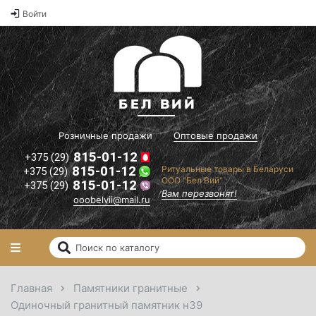
Оптовые
Войти
2
цены на
памятники и
2
ритуальные
2
товары"
il.ru
Вам
перезвонят!
Розничные продажи
Оптовые продажи
815-01-12
+375 (29)
815-01-12
Ритуальные товары в Беларуси
+375 (29)
ООО "Бел Вий"
815-01-12
+375 (29)
Вам перезвонят!
ooobelvii@mail.ru
Главная
Памятники гранитные
Одиночный гранитный памятник н39