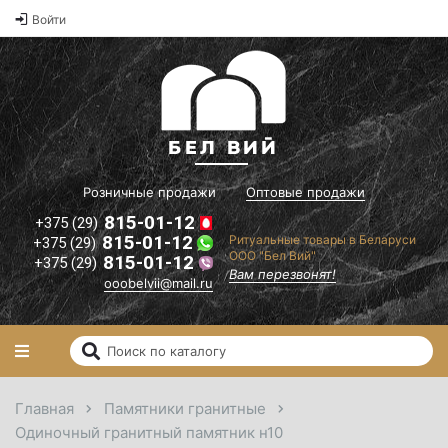
Оптовые
Войти
2
цены на
памятники и
2
ритуальные
2
товары"
il.ru
Вам
перезвонят!
Розничные продажи
Оптовые продажи
815-01-12
+375 (29)
815-01-12
Ритуальные товары в Беларуси
+375 (29)
ООО "Бел Вий"
815-01-12
+375 (29)
Вам перезвонят!
ooobelvii@mail.ru
Главная
Памятники гранитные
Одиночный гранитный памятник н10