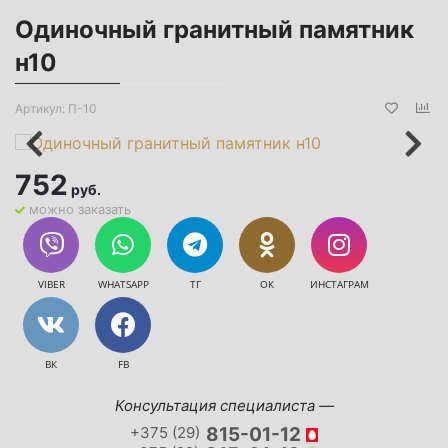
Одиночный гранитный памятник
н10
Артикул:
П-10
752
руб.
можно заказать
VIBER
WHATSAPP
ТГ
ОК
ИНСТАГРАМ
ВК
FB
Консультация специалиста —
+375 (29)
815-01-12