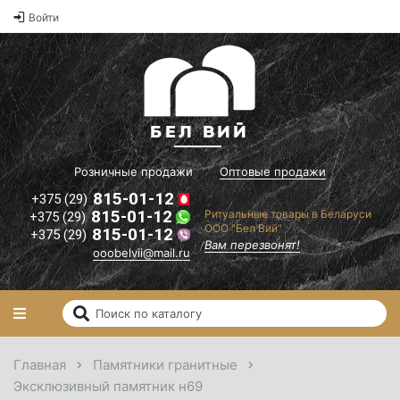
Оптовые
Войти
2
цены на
памятники и
2
ритуальные
2
товары"
il.ru
Вам
перезвонят!
Розничные продажи
Оптовые продажи
815-01-12
+375 (29)
815-01-12
Ритуальные товары в Беларуси
+375 (29)
ООО "Бел Вий"
815-01-12
+375 (29)
Вам перезвонят!
ooobelvii@mail.ru
Главная
Памятники гранитные
Эксклюзивный памятник н69