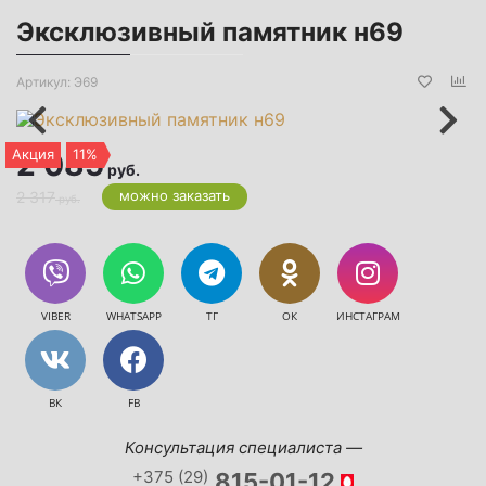
Эксклюзивный памятник н69
Артикул:
Э69
Акция
11%
2 085
руб.
можно заказать
2 317
руб.
VIBER
WHATSAPP
ТГ
ОК
ИНСТАГРАМ
ВК
FB
Консультация специалиста —
+375 (29)
815-01-12