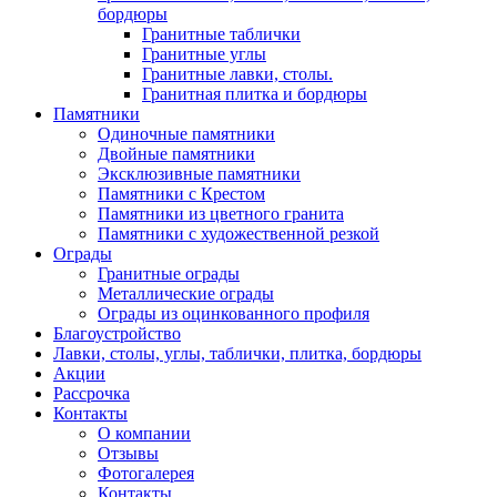
бордюры
Гранитные таблички
Гранитные углы
Гранитные лавки, столы.
Гранитная плитка и бордюры
Памятники
Одиночные памятники
Двойные памятники
Эксклюзивные памятники
Памятники с Крестом
Памятники из цветного гранита
Памятники с художественной резкой
Ограды
Гранитные ограды
Металлические ограды
Ограды из оцинкованного профиля
Благоустройство
Лавки, столы, углы, таблички, плитка, бордюры
Акции
Рассрочка
Контакты
О компании
Отзывы
Фотогалерея
Контакты