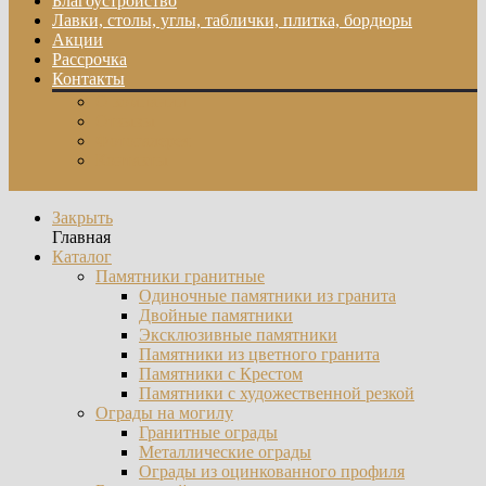
Благоустройство
Лавки, столы, углы, таблички, плитка, бордюры
Акции
Рассрочка
Контакты
О компании
Отзывы
Фотогалерея
Контакты
Закрыть
Главная
Каталог
Памятники гранитные
Одиночные памятники из гранита
Двойные памятники
Эксклюзивные памятники
Памятники из цветного гранита
Памятники с Крестом
Памятники с художественной резкой
Ограды на могилу
Гранитные ограды
Металлические ограды
Ограды из оцинкованного профиля