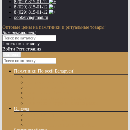
8 (029)
815-01-12
8 (029)
815-01-12
8 (029)
815-01-12
ooobelvii@mail.ru
Оптовые цены на памятники и ритуальные товары"
Вам перезвонят!
Поиск по каталогу
Войти
Регистрация
Каталог
Памятники
По всей Беларуси!
Одиночные памятники
Двойные памятники
Эксклюзивные памятники
Памятники с Крестом
Памятники из цветного гранита
Памятники с художественной резкой
Ограды
Гранитные ограды
Металлические ограды
Ограды из оцинкованного профиля