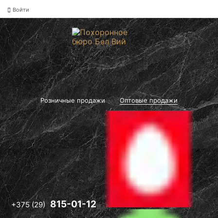
Войти
-12
Розничные продажи
Оптовые продажи
Оптовые цены
на памятники и
ритуальные
товары"
Вам
перезвонят!
-12
815-01-12
+375 (29)