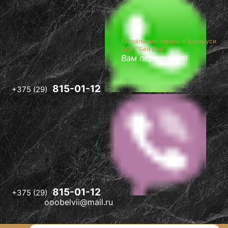
-12
l.ru
Ритуальные товары в Беларуси
ООО "Бел Вий"
Вам перезвонят!
815-01-12
+375 (29)
815-01-12
+375 (29)
ooobelvii@mail.ru