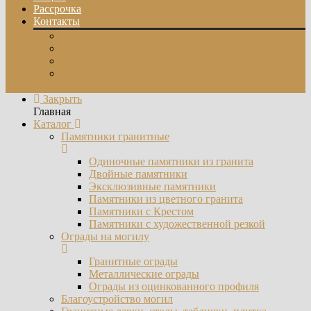
Рассрочка
Контакты
О компании
Отзывы
Фотогалерея
Контакты
Закрыть
Главная
Каталог
Памятники гранитные
Одиночные памятники из гранита
Двойные памятники
Эксклюзивные памятники
Памятники из цветного гранита
Памятники с Крестом
Памятники с художественной резкой
Ограды на могилу
Гранитные ограды
Металлические ограды
Ограды из оцинкованного профиля
Благоустройство могил