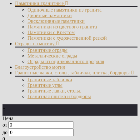
Памятники гранитные
Одиночные памятники из гранита
Двойные памятники
Эксклюзивные памятники
Памятники из цветного гранита
Памятники с Крестом
Памятники с художественной резкой
Ограды на могилу
Гранитные ограды
Металлические ограды
Ограды из оцинкованного профиля
Благоустройство могил
Гранитные лавки, столы, таблички, плитка, бордюры
Гранитные таблички
Гранитные углы
Гранитные лавки, столы.
Гранитная плитка и бордюры
Цена
от
до
0