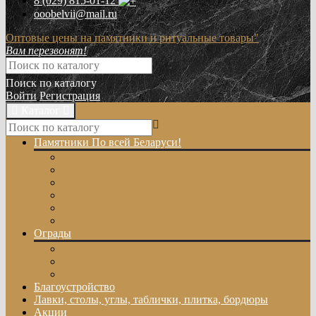
8 (029)
815-01-12
ooobelvii@mail.ru
Оптовые цены на памятники и ритуальные товары"
Вам перезвонят!
Поиск по каталогу
Войти
Регистрация
Каталог
Памятники
По всей Беларуси!
Одиночные памятники
Двойные памятники
Эксклюзивные памятники
Памятники с Крестом
Памятники из цветного гранита
Памятники с художественной резкой
Ограды
Гранитные ограды
Металлические ограды
Ограды из оцинкованного профиля
Благоустройство
Лавки, столы, углы, таблички, плитка, бордюры
Акции