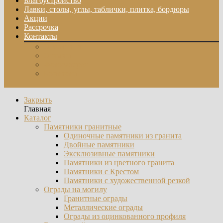
Благоустройство
Лавки, столы, углы, таблички, плитка, бордюры
Акции
Рассрочка
Контакты
О компании
Отзывы
Фотогалерея
Контакты
Закрыть
Главная
Каталог
Памятники гранитные
Одиночные памятники из гранита
Двойные памятники
Эксклюзивные памятники
Памятники из цветного гранита
Памятники с Крестом
Памятники с художественной резкой
Ограды на могилу
Гранитные ограды
Металлические ограды
Ограды из оцинкованного профиля