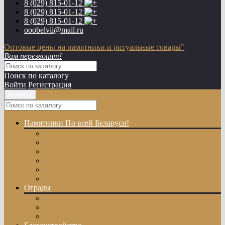
8 (029)
815-01-12
8 (029)
815-01-12
8 (029)
815-01-12
ooobelvii@mail.ru
Оптовые цены на памятники и ритуальные товары"
Вам перезвонят!
Поиск по каталогу
Войти
Регистрация
Каталог
Памятники
По всей Беларуси!
Одиночные памятники
Двойные памятники
Эксклюзивные памятники
Памятники с Крестом
Памятники из цветного гранита
Памятники с художественной резкой
Ограды
Гранитные ограды
Металлические ограды
Ограды из оцинкованного профиля