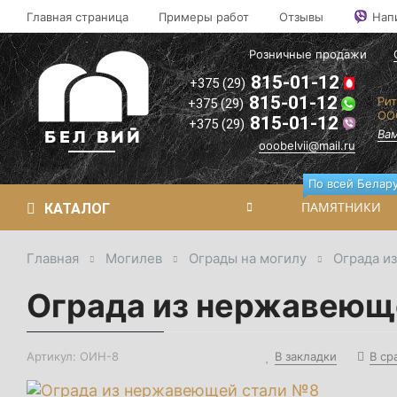
Оптовые
Главная страница
Примеры работ
Отзывы
Нап
цены на
2
памятники
2
Розничные продажи
и
ритуальные
2
815-01-12
+375 (29)
товары"
il.ru
815-01-12
Рит
+375 (29)
Вам
ОО
815-01-12
+375 (29)
перезвонят!
Вам
ooobelvii@mail.ru
По всей Белару
ПАМЯТНИКИ
КАТАЛОГ
Главная
Могилев
Ограды на могилу
Ограда и
Ограда из нержавеющ
В закладки
В ср
Артикул:
ОИН-8