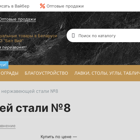
исать в Вайбер
Оптовые продажи
Оптовые продажи
уальные товары в Беларуси
О "Бел Вий"
 перезвонят!
си!
ОГРАДЫ
БЛАГОУСТРОЙСТВО
ЛАВКИ, СТОЛЫ, УГЛЫ, ТАБЛИ
з нержавеющей стали №8
ей стали №8
авнение
Купить по цене —