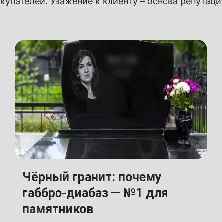
купателей. Уважение к клиенту – основа репутац
Чёрный гранит: почему
габбро-диабаз — №1 для
памятников