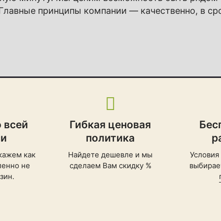
 Главные принципы компании — качественно, в сро
 всей
Гибкая ценовая
Бес
си
политика
р
кажем как
Найдете дешевле и мы
Условия
ленно не
сделаем Вам скидку %
выбирает
зин.