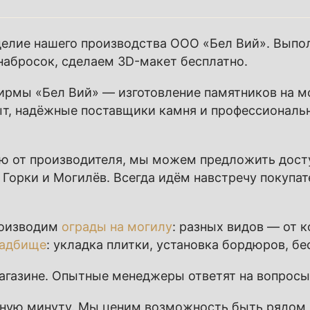
елие нашего производства ООО «Бел Вий». Выпо
набросок, сделаем 3D-макет бесплатно.
рмы «Бел Вий» — изготовление памятников на мо
т, надёжные поставщики камня и профессиональ
ю от производителя, мы можем предложить дост
 Горки и Могилёв. Всегда идём навстречу покупа
роизводим
ограды на могилу
: разных видов — от 
ладбище
: укладка плитки, установка бордюров, б
газине. Опытные менеджеры ответят на вопросы 
жную минуту. Мы ценим возможность быть рядом