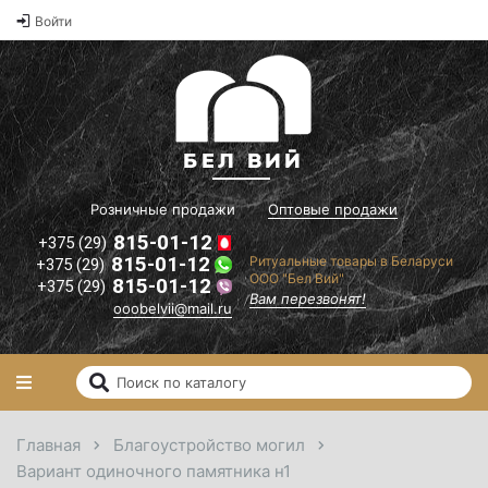
Оптовые
Войти
2
цены на
памятники и
2
ритуальные
2
товары"
il.ru
Вам
перезвонят!
Розничные продажи
Оптовые продажи
815-01-12
+375 (29)
815-01-12
Ритуальные товары в Беларуси
+375 (29)
ООО "Бел Вий"
815-01-12
+375 (29)
Вам перезвонят!
ooobelvii@mail.ru
Главная
Благоустройство могил
Вариант одиночного памятника н1