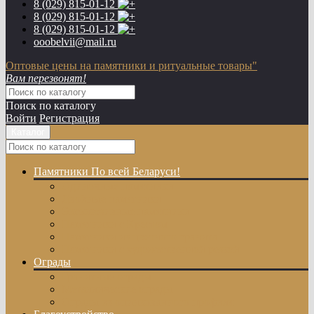
8 (029)
815-01-12
8 (029)
815-01-12
8 (029)
815-01-12
ooobelvii@mail.ru
Оптовые цены на памятники и ритуальные товары"
Вам перезвонят!
Поиск по каталогу
Войти
Регистрация
Каталог
Памятники
По всей Беларуси!
Одиночные памятники
Двойные памятники
Эксклюзивные памятники
Памятники с Крестом
Памятники из цветного гранита
Памятники с художественной резкой
Ограды
Гранитные ограды
Металлические ограды
Ограды из оцинкованного профиля