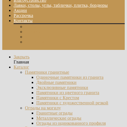
Благоустройство
Лавки, столы, углы, таблички, плитка, бордюры
Акции
Рассрочка
Контакты
О компании
Отзывы
Фотогалерея
Контакты
Закрыть
Главная
Каталог
Памятники гранитные
Одиночные памятники из гранита
Двойные памятники
Эксклюзивные памятники
Памятники из цветного гранита
Памятники с Крестом
Памятники с художественной резкой
Ограды на могилу
Гранитные ограды
Металлические ограды
Ограды из оцинкованного профиля