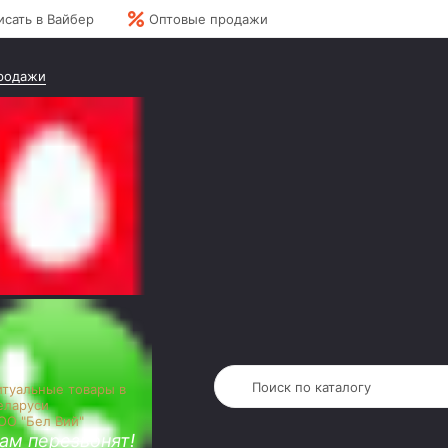
исать в Вайбер
Оптовые продажи
родажи
итуальные товары в
еларуси
ОО "Бел Вий"
ам перезвонят!