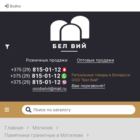
Оптовые
Войти
2
цены на
памятники и
2
ритуальные
2
товары"
il.ru
Вам
перезвонят!
Розничные продажи
Оптовые продажи
815-01-12
+375 (29)
815-01-12
Ритуальные товары в Беларуси
+375 (29)
ООО "Бел Вий"
815-01-12
+375 (29)
Вам перезвонят!
ooobelvii@mail.ru
Главная
Могилев
Памятники гранитные в Могилеве