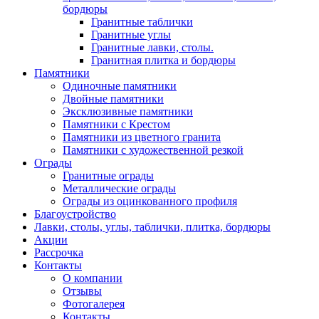
бордюры
Гранитные таблички
Гранитные углы
Гранитные лавки, столы.
Гранитная плитка и бордюры
Памятники
Одиночные памятники
Двойные памятники
Эксклюзивные памятники
Памятники с Крестом
Памятники из цветного гранита
Памятники с художественной резкой
Ограды
Гранитные ограды
Металлические ограды
Ограды из оцинкованного профиля
Благоустройство
Лавки, столы, углы, таблички, плитка, бордюры
Акции
Рассрочка
Контакты
О компании
Отзывы
Фотогалерея
Контакты