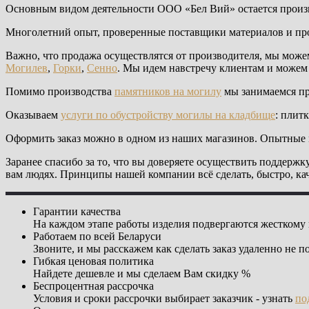
Основным видом деятельности ООО «Бел Вий» остается произ
Многолетний опыт, проверенные поставщики материалов и пр
Важно, что продажа осуществлятся от производителя, мы може
Могилев
,
Горки
,
Сенно
. Мы идем навстречу клиентам и можем
Помимо производства
памятников на могилу
мы занимаемся п
Оказываем
услуги по обустройству могилы на кладбище
: плит
Оформить заказ можно в одном из наших магазинов. Опытные
Заранее спасибо за то, что вы доверяете осуществить поддерж
вам людях. Принципы нашей компании всё сделать, быстро, кач
Гарантии качества
На каждом этапе работы изделия подвергаются жесткому
Работаем по всей Беларуси
Звоните, и мы расскажем как сделать заказ удаленно не п
Гибкая ценовая политика
Найдете дешевле и мы сделаем Вам скидку %
Беспроцентная рассрочка
Условия и сроки рассрочки выбирает заказчик - узнать
по