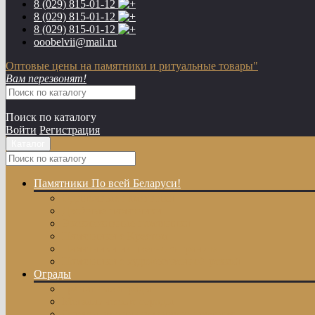
8 (029)
815-01-12
8 (029)
815-01-12
8 (029)
815-01-12
ooobelvii@mail.ru
Оптовые цены на памятники и ритуальные товары"
Вам перезвонят!
Поиск по каталогу
Войти
Регистрация
Каталог
Памятники
По всей Беларуси!
Одиночные памятники
Двойные памятники
Эксклюзивные памятники
Памятники с Крестом
Памятники из цветного гранита
Памятники с художественной резкой
Ограды
Гранитные ограды
Металлические ограды
Ограды из оцинкованного профиля