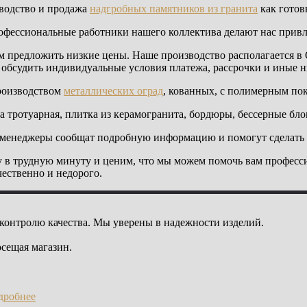
водство и продажа
надгробных памятников из гранита
как готовы
офессиональные работники нашего коллектива делают нас прив
м предложить низкие цены. Наше производство располагается в
 обсудить индивидуальные условия платежа, рассрочки и иные 
роизводством
металлических оград
, кованных, с полимерным по
ка тротуарная, плитка из керамогранита, бордюры, бессерные бло
 менеджеры сообщат подробную информацию и помогут сделать 
ку в трудную минуту и ценим, что мы можем помочь вам професс
ественно и недорого.
 контролю качества. Мы уверены в надежности изделий.
осещая магазин.
дробнее