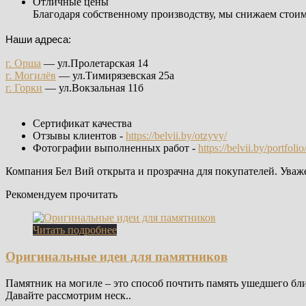
Отличные цены
Благодаря собственному производству, мы снижаем стои
Наши адреса:
г. Орша
— ул.Пролетарская 14
г. Могилёв
— ул.Тимирязевская 25а
г. Горки
— ул.Вокзальная 11б
Сертификат качества
Отзывы клиентов -
https://belvii.by/otzyvy/
Фотографии выполненных работ -
https://belvii.by/portfolio
Компания Бел Вий открыта и прозрачна для покупателей. Уваж
Рекомендуем прочитать
Читать подробнее
Оригинальные идеи для памятников
Памятник на могиле – это способ почтить память ушедшего бли
Давайте рассмотрим неск..