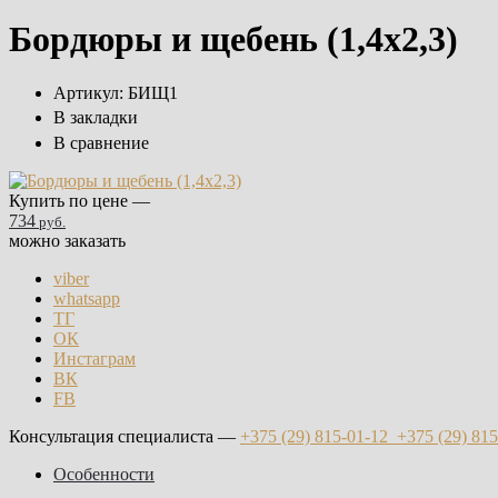
Бордюры и щебень (1,4х2,3)
Артикул:
БИЩ1
В закладки
В сравнение
Купить по цене —
734
руб.
можно заказать
viber
whatsapp
ТГ
ОК
Инстаграм
ВК
FB
Консультация специалиста —
+375 (29)
815-01-12
+375 (29)
815
Особенности