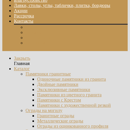
Благоустройство
Лавки, столы, углы, таблички, плитка, бордюры
Акции
Рассрочка
Контакты
О компании
Отзывы
Фотогалерея
Контакты
Закрыть
Главная
Каталог
Памятники гранитные
Одиночные памятники из гранита
Двойные памятники
Эксклюзивные памятники
Памятники из цветного гранита
Памятники с Крестом
Памятники с художественной резкой
Ограды на могилу
Гранитные ограды
Металлические ограды
Ограды из оцинкованного профиля