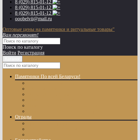
8 (029)
815-01-12
8 (029)
815-01-12
8 (029)
815-01-12
ooobelvii@mail.ru
Оптовые цены на памятники и ритуальные товары"
Вам перезвонят!
Поиск по каталогу
Войти
Регистрация
Каталог
Памятники
По всей Беларуси!
Одиночные памятники
Двойные памятники
Эксклюзивные памятники
Памятники с Крестом
Памятники из цветного гранита
Памятники с художественной резкой
Ограды
Гранитные ограды
Металлические ограды
Ограды из оцинкованного профиля